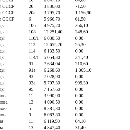
ет СССР
20
3 836,00
71,50
ет СССР
20а
3 795,70
1 156,90
ет СССР
6
5 966,70
61,50
ды
106
4 975,20
366,10
ды
108
12 251,40
248,60
ды
110/1
6 030,50
0,00
ды
112
12 655,70
55,30
ды
114
6 133,50
0,00
ды
114/1
5 054,30
341,40
ды
91
7 634,04
210,60
ды
91а
6 268,60
1 365,10
ды
93
7 028,90
0,00
ды
93а
5 797,30
995,30
ды
95
7 157,60
0,00
нова
11
3 990,90
0,00
нова
13
4 090,50
0,00
нова
5
8 381,30
0,00
нова
9
6 083,80
0,00
ва
11
6 119,50
64,10
ва
13
4 847,40
31,40