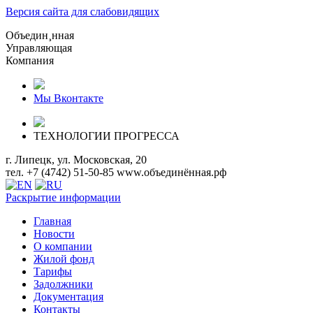
Версия сайта для слабовидящих
О
бъедин¸нная
У
правляющая
К
омпания
Мы Вконтакте
ТЕХНОЛОГИИ ПРОГРЕССА
г. Липецк, ул. Московская, 20
тел. +7 (4742) 51-50-85
www.объединённая.рф
Раскрытие информации
Главная
Новости
О компании
Жилой фонд
Тарифы
Задолжники
Документация
Контакты