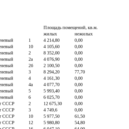
Площадь помещений, кв.м.
жилых
нежилых
еневый
1
4 214,80
0,00
еневый
10
4 105,60
0,00
еневый
2
8 352,00
0,00
еневый
2а
4 076,90
0,00
еневый
2б
2 100,50
0,00
еневый
3
8 294,20
77,70
еневый
4
4 161,30
0,00
еневый
4а
4 077,70
0,00
еневый
5
5 993,40
0,00
еневый
6
6 025,70
0,00
ет СССР
2
12 675,30
0,00
ет СССР
3
4 749,6
0,00
ет СССР
10
5 977,50
61,50
ет СССР
12
5 980,80
54,80
ет СССР
16
6 047,10
64,00