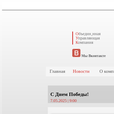
О
бъедин¸нная
У
правляющая
К
омпания
Мы Вконтакте
Главная
Новости
О комп
С Днем Победы!
7.05.2025 | 9:00