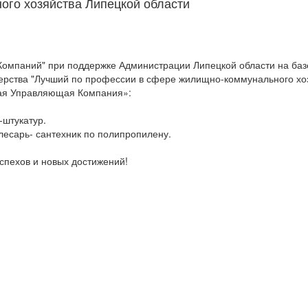
го хозяйства Липецкой области
омпаний" при поддержке Администрации Липецкой области на базе
ерства "Лучший по профессии в сфере жилищно-коммунального хоз
ная Управляющая Компания»:
-штукатур.
слесарь- сантехник по полипропилену.
спехов и новых достижений!