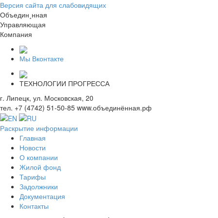
Версия сайта для слабовидящих
О
бъедин¸нная
У
правляющая
К
омпания
Мы Вконтакте
ТЕХНОЛОГИИ ПРОГРЕССА
г. Липецк, ул. Московская, 20
тел. +7 (4742) 51-50-85
www.объединённая.рф
Раскрытие информации
Главная
Новости
О компании
Жилой фонд
Тарифы
Задолжники
Документация
Контакты