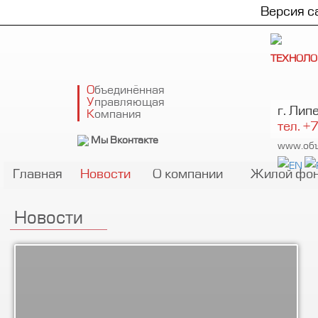
Версия с
ТЕХНОЛО
О
бъедин¸нная
У
правляющая
г. Лип
К
омпания
тел. +
Мы Вконтакте
www.объ
Главная
Новости
О компании
Жилой фо
Новости