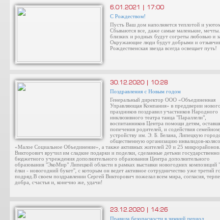
6.01.2021 | 17:00
С Рождеством!
Пусть Ваш дом наполняется теплотой и уюто
Сбываются все, даже самые маленькие, мечты
близких и родных будут согреты любовью и з
Окружающие люди будут добрыми и отзывчи
Рождественская звезда всегда освещает путь!
30.12.2020 | 10:28
Поздравления с Новым годом
Генеральный директор ООО «Объединенная
Управляющая Компания» в преддверии новог
праздников поздравил участников Народного
инклюзивного театра танца "Параллели",
воспитанников Центра помощи детям, оставш
попечения родителей, и содействия семейном
устройству им. Э. Б. Белана, Липецкую горо
общественную организацию инвалидов-коляс
«Малое Социальное Объединение», а также активных жителей 20 и 25 микрорайонов
Викторович вручил им сладкие подарки и поделки, сделанные детьми государственно
бюджетного учреждения дополнительного образования Центра дополнительного
образования "ЭкоМир" Липецкой области в рамках выставки новогодних композиций 
ёлки - новогодний букет", с которым он ведет активное сотрудничество уже третий г
подряд.В своем поздравлении Сергей Викторович пожелал всем мира, согласия, терпе
добра, счастья и, конечно же, удачи!
23.12.2020 | 14:26
Правила безопасности в зимний период