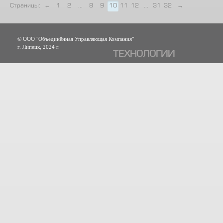
Страницы:
←
1
2
...
8
9
10
11
12
...
31
32
→
© ООО "Объединённая Управляющая Компания"
г. Липецк, 2024 г.
ТЕХНОЛОГИИ