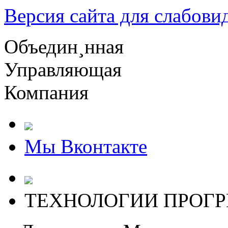
Версия сайта для слабов
О
бъедин¸нная
У
правляющая
К
омпания
Мы Вконтакте
ТЕХНОЛОГИИ ПРОГР