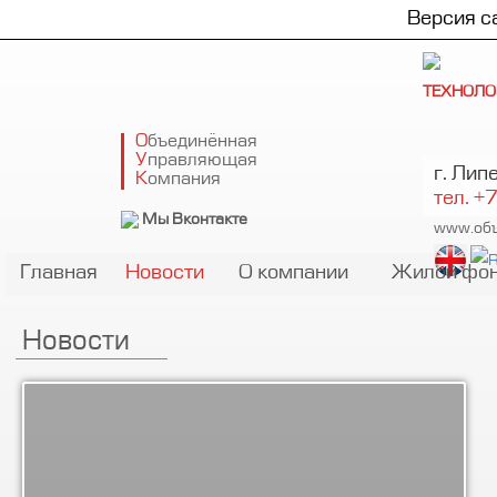
Версия с
ТЕХНОЛО
О
бъедин¸нная
У
правляющая
г. Лип
К
омпания
тел. +
Мы Вконтакте
www.объ
Главная
Новости
О компании
Жилой фо
Новости